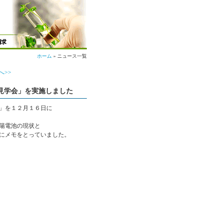
ホーム
» ニュース一覧
へ>>
ム見学会」を実施しました
」を１２月１６日に
陽電池の現状と
にメモをとっていました。