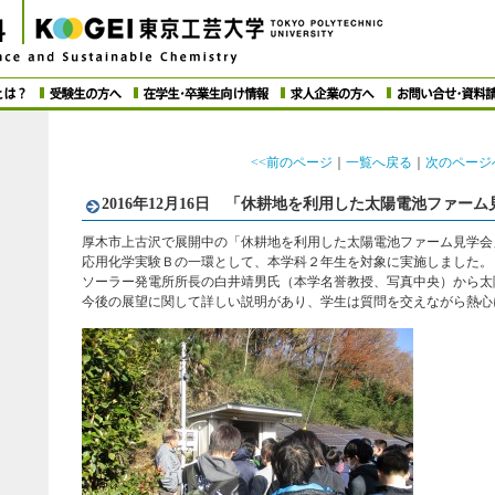
<<前のページ
｜
一覧へ戻る
｜
次のページ
2016年12月16日 「休耕地を利用した太陽電池ファー
厚木市上古沢で展開中の「休耕地を利用した太陽電池ファーム見学会
応用化学実験Ｂの一環として、本学科２年生を対象に実施しました。
ソーラー発電所所長の白井靖男氏（本学名誉教授、写真中央）から太
今後の展望に関して詳しい説明があり、学生は質問を交えながら熱心