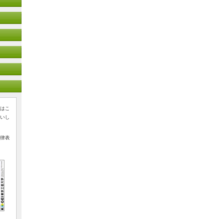
はこ
いし
律表