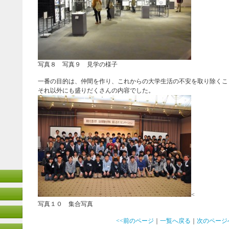
写真８ 写真９ 見学の様子
一番の目的は、仲間を作り、これからの大学生活の不安を取り除くこ
それ以外にも盛りだくさんの内容でした。
<
写真１０ 集合写真
<<前のページ
｜
一覧へ戻る
｜
次のページ