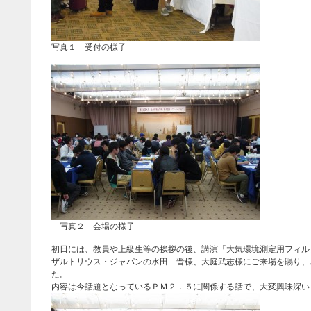
写真１ 受付の様子
写真２ 会場の様子
初日には、教員や上級生等の挨拶の後、講演「大気環境測定用フィル
ザルトリウス・ジャパンの水田 晋様、大庭武志様にご来場を賜り、
た。
内容は今話題となっているＰＭ２．５に関係する話で、大変興味深い