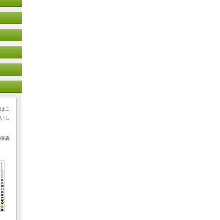
はこ
いし
律表