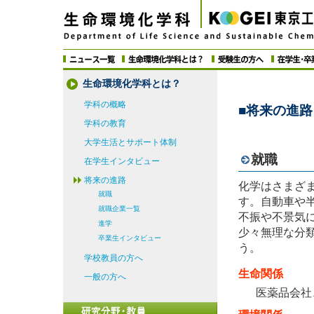
生命環境化学科とは？
学科の概略
■将来の進路
学科の教育
大学生活とサポート体制
就職
在学生インタビュー
将来の進路
化学はさまざ
就職
す。自動車や
就職企業一覧
不振や不景気
進学
少々無理な分
卒業生インタビュー
う。
学校教員の方へ
生命関係
一般の方へ
医薬品会社