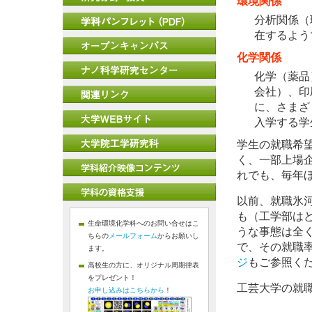
環境関係
分析関係（
在するよう
化学関係
化学（薬品
会社）、印
に、さまざ
入学する学
学生の就職希
く、一部上場
れでも、毎年
以前、就職氷
も（工学部は
生命環境化学科へのお問い合せはこ
うな事態は全
ちらの
メールフォーム
からお願いし
で、その就職
ます。
ジ
もご参照く
高校生の方に、オリジナル周期律表
をプレゼント！
工芸大学の就
お申し込みはこちらから
！