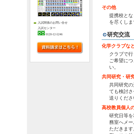
その他
提携校とな
を尽くしま
入試関係のお問い合せ
入試センター
研究交流
0120-12-5246
化学クラブな
クラブで行
ご希望につ
い。
共同研究・研
共同研究の
ても検討さ
送りくださ
高校教員個人
研究日等を
務室へメー
ただきます