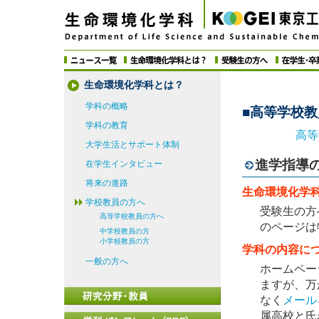
生命環境化学科とは？
学科の概略
■高等学校
学科の教育
高等
大学生活とサポート体制
進学指導
在学生インタビュー
将来の進路
生命環境化学
学校教員の方へ
受験生の方
高等学校教員の方へ
のページは
中学校教員の方
小学校教員の方
学科の内容に
一般の方へ
ホームペー
ますが、万
なく
メール
属高校と氏