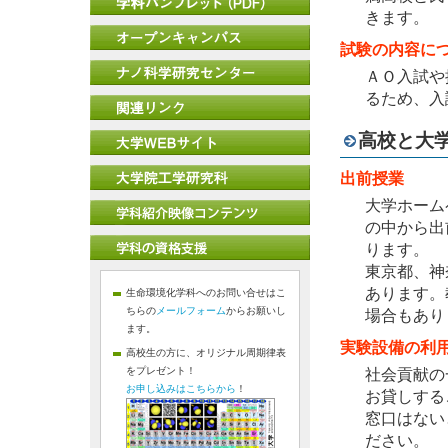
きます。
試験の内容に
ＡＯ入試や
るため、入
高校と大
出前授業
大学ホーム
の中から出
ります。
東京都、神
あります。
生命環境化学科へのお問い合せはこ
ちらの
メールフォーム
からお願いし
場合もあり
ます。
実験設備の利
高校生の方に、オリジナル周期律表
をプレゼント！
社会貢献の
お申し込みはこちらから
！
お貸しする
窓口はない
ださい。