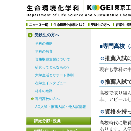
受験生の方へ
学科の概略
■専門高校
学科の教育
推薦入試
資格取得支援について
研究ってどんなもの？
現在も学科の
大学生活とサポート体制
推薦入試
在学生インタビュー
将来の進路
高校で取り組
非、アピール
専門高校の方へ
AO入試・推薦入試・他入試情報
資格を持
高校時代に取
あります。入