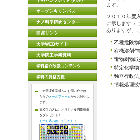
ます。
２０１０年度
に示します（
ありますが、
乙種危険物
有機溶剤作
毒物劇物取
特定化学物
独立行政法
情報処理技
生命環境化学科へのお問い合せはこ
ちらの
メールフォーム
からお願いし
ます。
高校生の方に、オリジナル周期律表
をプレゼント！
お申し込みはこちらから
！