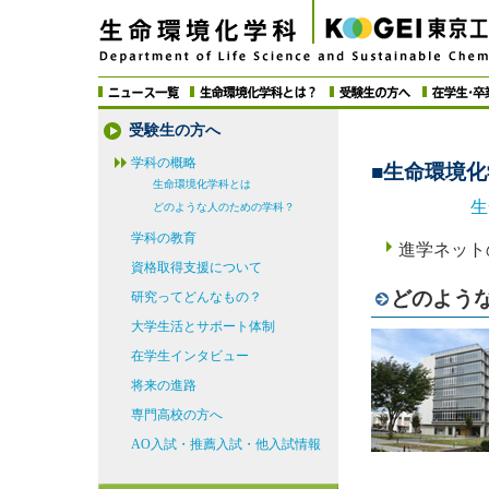
受験生の方へ
学科の概略
■生命環境
生命環境化学科とは
生
どのような人のための学科？
学科の教育
進学ネッ
資格取得支援について
どのよう
研究ってどんなもの？
大学生活とサポート体制
在学生インタビュー
将来の進路
専門高校の方へ
AO入試・推薦入試・他入試情報