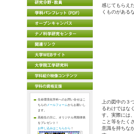
感じてもらえ
くものがある
生命環境化学科へのお問い合せはこ
上の図中の３
ちらの
メールフォーム
からお願いし
るわけではな
ます。
す。実際には
高校生の方に、オリジナル周期律表
こと等をたく
をプレゼント！
意識を持ちな
お申し込みはこちらから
！